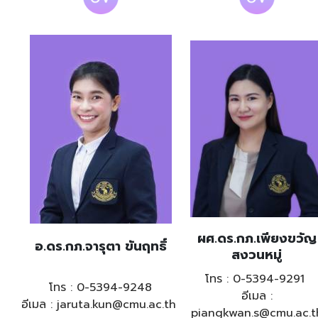
ผศ.ดร.กภ.เพียงขวัญ
อ.ดร.กภ.จารุตา ขันฤทธิ์
สงวนหมู่
โทร : 0-5394-9291
โทร : 0-5394-9248
อีเมล :
อีเมล : jaruta.kun@cmu.ac.th
piangkwan.s@cmu.ac.t