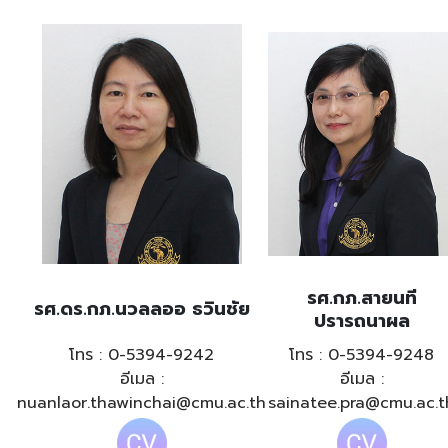
รศ.กภ.สายนที
รศ.ดร.กภ.นวลลออ ธวินชัย
ปรารถนาผล
​โทร : 0-5394-9242
โทร : 0-5394-9248
อีเมล :
อีเมล :
nuanlaor.thawinchai@cmu.ac.th
sainatee.pra@cmu.ac.t