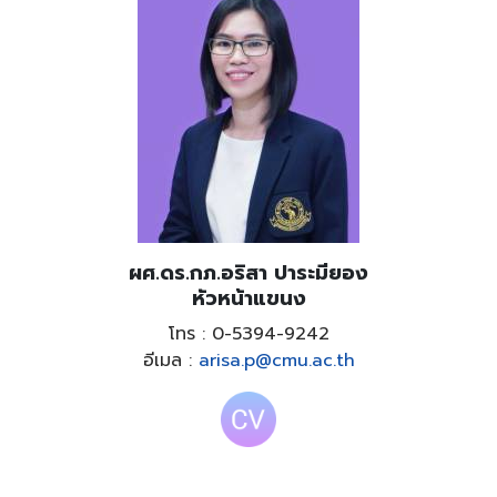
ผศ.ดร.กภ.อริสา ปาระมียอง
หัวหน้าแขนง
โทร : 0-5394-9242
อีเมล :
arisa.p@cmu.ac.th