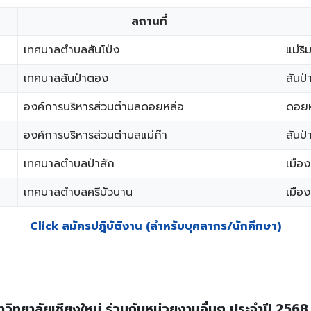
​สถานที่
​เทศบาลตำบลสันโป่ง
แม่ริ
​​เทศบาลสันป่าตอง
สันป่
องค์การบริหารส่วนตำบลดอยหล่อ
ดอยห
​​องค์การบริหารส่วนตำบลแม่ก๊า
สันป่
เทศบาลตำบลป่าสัก
​เมือ
เทศบาลตำบลศรีบัวบาน​
​เมือ
Click สมัครปฎิบัติงาน (สำหรับบุคลากร/นักศึกษา)
ิทยาลัยเชียงใหม่ ร่วมกับหน่วยงานอื่นๆ ประจำปี 2568