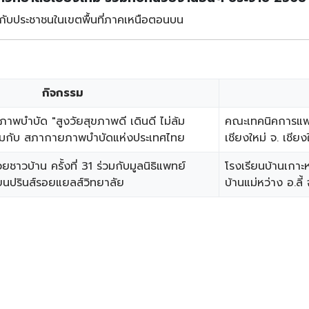
ับประชาชนในเขตพื้นที่ภาคเหนือตอนบน
กิจกรรม
าพบำบัด "สูงวัยสุขภาพดี เดินดี ไม่ล้ม
คณะเทคนิคการแพท
่วมกับ สภากายภาพบำบัดแห่งประเทศไทย
เชียงใหม่ จ. เชียง
วยชาวบ้าน ครั้งที่ 31 ร่วมกับมูลนิธิแพทย์
โรงเรียนบ้านเกาะ
ียนปรินส์รอยแยลส์วิทยาลัย​
บ้านแม่หว่าง อ.ลี้