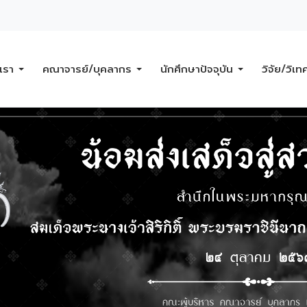
บเรา
คณาจารย์/บุคลากร
นักศึกษาปัจจุบัน
วิจัย/วิเท