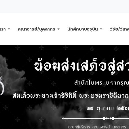
บเรา
คณาจารย์/บุคลากร
นักศึกษาปัจจุบัน
วิจัย/วิเท