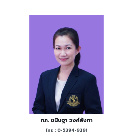
กภ. ขนิษฐา วงค์ลังกา
โทร : 0-5394-9291