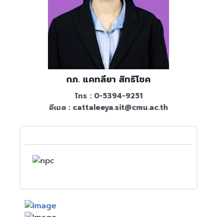
กภ. แคทลียา สิทธิโชค
โทร : 0-5394-9251
อีเมล :
cattaleeya.sit@cmu.ac.th