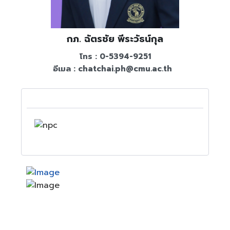
กภ. ฉัตรชัย พีระวัธน์กุล
โทร : 0-5394-9251
อีเมล :
chatchai.ph@cmu.ac.th