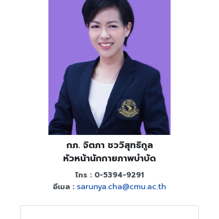
กภ. จิตภา ชววิสุทธิกูล
หัวหน้านักกายภาพบำบัด
โทร : 0-5394-9291
sarunya.cha@cmu.ac.th
อีเมล :