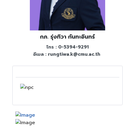
กภ. รุ่งทิวา กันทะอินทร์
โทร : 0-5394-9291
อีเมล :
rungtiwa.k@cmu.ac.th
​