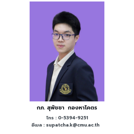
กภ. สุพัชชา กองหาโคตร
โทร : 0-5394-9251
อีเมล :
supatcha.k@cmu.ac.th